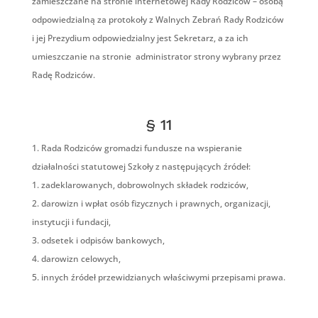
zamieszczane na stronie internetowej Rady Rodziców – osobą
odpowiedzialną za protokoły z Walnych Zebrań Rady Rodziców
i jej Prezydium odpowiedzialny jest Sekretarz, a za ich
umieszczanie na stronie  administrator strony wybrany przez
Radę Rodziców.
§ 11
Rada Rodziców gromadzi fundusze na wspieranie
działalności statutowej Szkoły z następujących źródeł:
zadeklarowanych, dobrowolnych składek rodziców,
darowizn i wpłat osób fizycznych i prawnych, organizacji,
instytucji i fundacji,
odsetek i odpisów bankowych,
darowizn celowych,
innych źródeł przewidzianych właściwymi przepisami prawa.