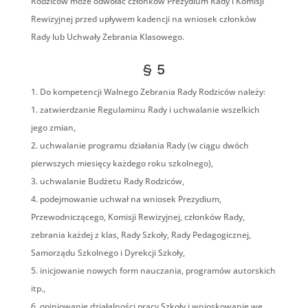
Rodziców może odwołać członków Prezydium Rady i Komisji
Rewizyjnej przed upływem kadencji na wniosek członków
Rady lub Uchwały Zebrania Klasowego.
§ 5
Do kompetencji Walnego Zebrania Rady Rodziców należy:
zatwierdzanie Regulaminu Rady i uchwalanie wszelkich
jego zmian,
uchwalanie programu działania Rady (w ciągu dwóch
pierwszych miesięcy każdego roku szkolnego),
uchwalanie Budżetu Rady Rodziców,
podejmowanie uchwał na wniosek Prezydium,
Przewodniczącego, Komisji Rewizyjnej, członków Rady,
zebrania każdej z klas, Rady Szkoły, Rady Pedagogicznej,
Samorządu Szkolnego i Dyrekcji Szkoły,
inicjowanie nowych form nauczania, programów autorskich
itp.,
opiniowanie działalności pracy Szkoły i wnioskowanie we