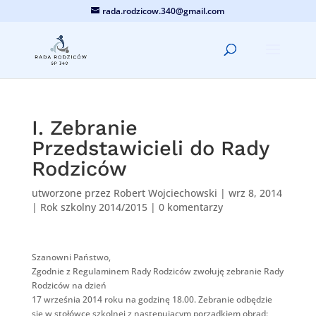
rada.rodzicow.340@gmail.com
I. Zebranie
Przedstawicieli do Rady
Rodziców
utworzone przez
Robert Wojciechowski
|
wrz 8, 2014
|
Rok szkolny 2014/2015
|
0 komentarzy
Szanowni Państwo,
Zgodnie z Regulaminem Rady Rodziców zwołuję zebranie Rady
Rodziców na dzień
17 września 2014 roku na godzinę 18.00. Zebranie odbędzie
się w stołówce szkolnej z następującym porządkiem obrad: